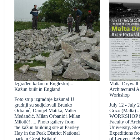
Izgrađen kažun u Engleskoj –
Malta Drywall 
Kažun built in England
Architectural 
Workshop
Foto strip izgradnje kažuna! U
gradnji su sudjelovali Branko
July 12 - July 2
Orbanić, Danijel Matika, Valter
Gozo (Malta)
Medančić, Milan Orbanić i Milan
WORKSHOP is 
Milotić! .... Photo gallery from
Faculty of Arch
the kažun building site at Parsley
University, Slo
Hay in the Peak District National
Expeditions fro
park in Great Britain!
of Leuven, Be