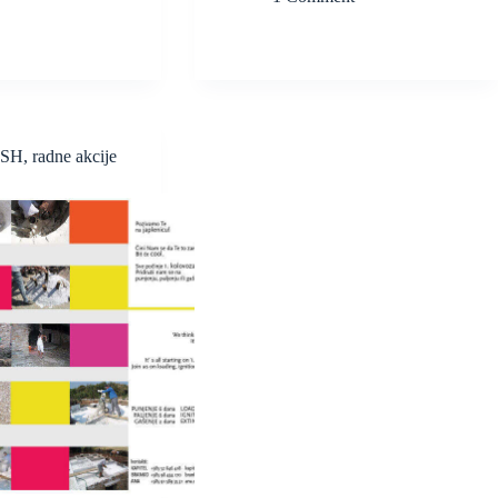
ISH
,
radne akcije