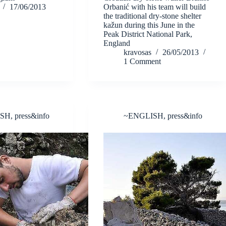
17/06/2013
Orbanić with his team will build
the traditional dry-stone shelter
kažun during this June in the
Peak District National Park,
England
kravosas
26/05/2013
1 Comment
ISH
,
press&info
~ENGLISH
,
press&info