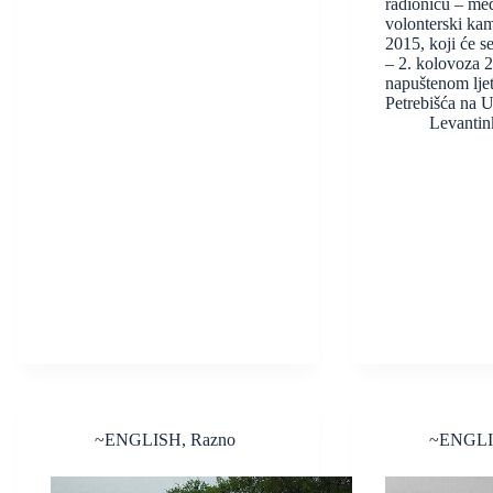
radionicu – me
volonterski kam
2015, koji će se
– 2. kolovoza 
napuštenom ljet
Petrebišća na U
Levantin
~ENGLISH
,
Razno
~ENGL