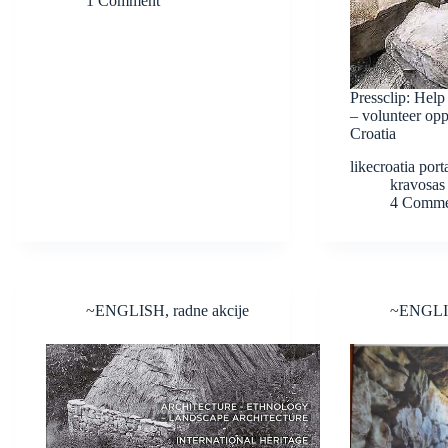
1 Comment
Pressclip: Help
– volunteer opp
Croatia
likecroatia port
kravosas
4 Comme
~ENGLISH
,
radne akcije
~ENGL