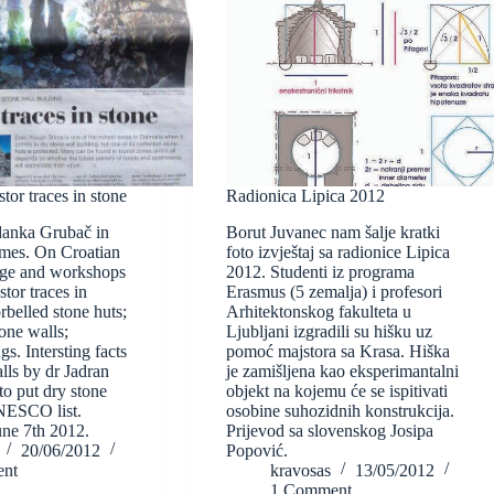
tor traces in stone
Radionica Lipica 2012
danka Grubač in
Borut Juvanec nam šalje kratki
imes. On Croatian
foto izvještaj sa radionice Lipica
tage and workshops
2012. Studenti iz programa
tor traces in
Erasmus (5 zemalja) i profesori
rbelled stone huts;
Arhitektonskog fakulteta u
one walls;
Ljubljani izgradili su hišku uz
s. Intersting facts
pomoć majstora sa Krasa. Hiška
lls by dr Jadran
je zamišljena kao eksperimantalni
o put dry stone
objekt na kojemu će se ispitivati
NESCO list.
osobine suhozidnih konstrukcija.
une 7th 2012.
Prijevod sa slovenskog Josipa
20/06/2012
Popović.
nt
kravosas
13/05/2012
1 Comment