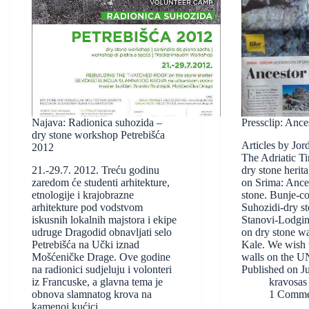
Najava: Radionica suhozida –
Pressclip: Ances
dry stone workshop Petrebišća
Articles by Jor
2012
The Adriatic T
21.-29.7. 2012. Treću godinu
dry stone heri
zaredom će studenti arhitekture,
on Srima: Ances
etnologije i krajobrazne
stone. Bunje-co
arhitekture pod vodstvom
Suhozidi-dry st
iskusnih lokalnih majstora i ekipe
Stanovi-Lodging
udruge Dragodid obnavljati selo
on dry stone wa
Petrebišća na Učki iznad
Kale. We wish t
Mošćeničke Drage. Ove godine
walls on the U
na radionici sudjeluju i volonteri
Published on J
iz Francuske, a glavna tema je
kravosas
obnova slamnatog krova na
1 Comme
kamenoj kućici.