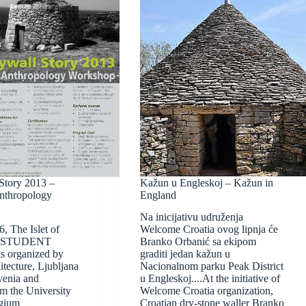
Story 2013 –
Kažun u Engleskoj – Kažun in
Anthropology
England
Na inicijativu udruženja
6, The Islet of
Welcome Croatia ovog lipnja će
 - STUDENT
Branko Orbanić sa ekipom
organized by
graditi jedan kažun u
itecture, Ljubljana
Nacionalnom parku Peak District
venia and
u Engleskoj....At the initiative of
m the University
Welcome Croatia organization,
lgium
Croatian dry-stone waller Branko