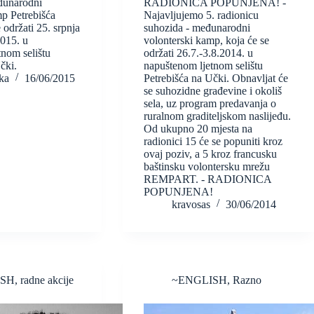
đunarodni
RADIONICA POPUNJENA! -
p Petrebišća
Najavljujemo 5. radionicu
 održati 25. srpnja
suhozida - međunarodni
2015. u
volonterski kamp, koja će se
nom selištu
održati 26.7.-3.8.2014. u
čki.
napuštenom ljetnom selištu
ka
16/06/2015
Petrebišća na Učki. Obnavljat će
se suhozidne građevine i okoliš
sela, uz program predavanja o
ruralnom graditeljskom naslijeđu.
Od ukupno 20 mjesta na
radionici 15 će se popuniti kroz
ovaj poziv, a 5 kroz francusku
baštinsku volontersku mrežu
REMPART. - RADIONICA
POPUNJENA!
kravosas
30/06/2014
ISH
,
radne akcije
~ENGLISH
,
Razno