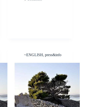
~ENGLISH
,
press&info