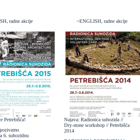
ISH
,
radne akcije
~ENGLISH
,
radne akcije
e Petrebišća!
Najava: Radionica suhozida //
Dry-stone workshop // Petrebišća
 pozivamo
2014
na 6. suhozidnu