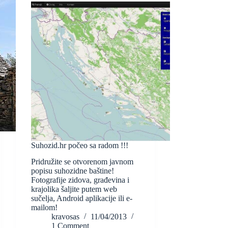
Suhozid.hr počeo sa radom !!!
Pridružite se otvorenom javnom
popisu suhozidne baštine!
Fotografije zidova, građevina i
krajolika šaljite putem web
sučelja, Android aplikacije ili e-
mailom!
kravosas
11/04/2013
1 Comment