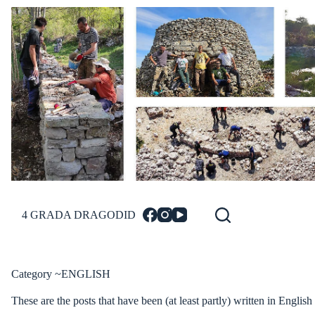
Skip
to
content
4 GRADA DRAGODID
Category
~ENGLISH
These are the posts that have been (at least partly) written in English