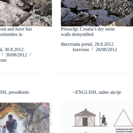
 out and have fun
Pressclip: Croatia’s dry stone
ortunities in
walls demystified
likecroatia portal, 28.8.2012.
al, 30.8.2012.
kravosas
28/08/2012
30/08/2012
nts
ISH
,
press&info
~ENGLISH
,
radne akcije