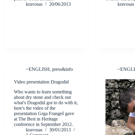
kravosas
20/06/2013
kravosas
~ENGLISH
,
press&info
~ENGL
Video presentation Dragodid
Who wants to learn something
about dry stone and check out
what's Dragodid got to do with it,
here's the video of the
presentation Grga Frangeš gave
at The Best in Heritage
conference in September 2012.
kravosas
30/01/2013