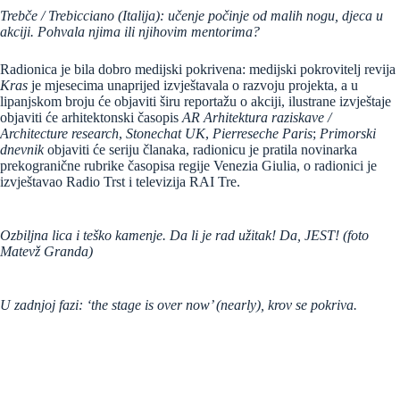
Trebče / Trebicciano (Italija): učenje počinje od malih nogu, djeca u
akciji. Pohvala njima ili njihovim mentorima?
Radionica je bila dobro medijski pokrivena: medijski pokrovitelj revija
Kras
je mjesecima unaprijed izvještavala o razvoju projekta, a u
lipanjskom broju će objaviti širu reportažu o akciji, ilustrane izvještaje
objaviti će arhitektonski časopis
AR Arhitektura raziskave /
Architecture research
,
Stonechat UK
,
Pierreseche Paris
;
Primorski
dnevnik
objaviti će seriju članaka, radionicu je pratila novinarka
prekogranične rubrike časopisa regije Venezia Giulia, o radionici je
izvještavao Radio Trst i televizija RAI Tre.
Ozbiljna lica i teško kamenje. Da li je rad užitak! Da, JEST! (foto
Matevž Granda)
U zadnjoj fazi: ‘the stage is over now’ (nearly), krov se pokriva.