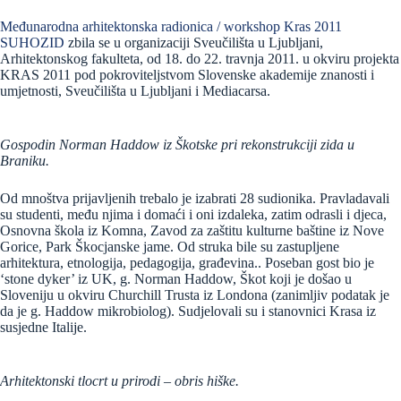
Međunarodna arhitektonska radionica / workshop Kras 2011
SUHOZID
zbila se u organizaciji Sveučilišta u Ljubljani,
Arhitektonskog fakulteta, od 18. do 22. travnja 2011. u okviru projekta
KRAS 2011 pod pokroviteljstvom Slovenske akademije znanosti i
umjetnosti, Sveučilišta u Ljubljani i Mediacarsa.
Gospodin Norman Haddow iz Škotske pri rekonstrukciji zida u
Braniku.
Od mnoštva prijavljenih trebalo je izabrati 28 sudionika. Pravladavali
su studenti, među njima i domaći i oni izdaleka, zatim odrasli i djeca,
Osnovna škola iz Komna, Zavod za zaštitu kulturne baštine iz Nove
Gorice, Park Škocjanske jame. Od struka bile su zastupljene
arhitektura, etnologija, pedagogija, građevina.. Poseban gost bio je
‘stone dyker’ iz UK, g. Norman Haddow, Škot koji je došao u
Sloveniju u okviru Churchill Trusta iz Londona (zanimljiv podatak je
da je g. Haddow mikrobiolog). Sudjelovali su i stanovnici Krasa iz
susjedne Italije.
Arhitektonski tlocrt u prirodi – obris hiške.