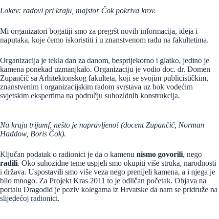
Lokev: radovi pri kraju, majstor Čok pokriva krov.
Mi organizatori bogatiji smo za pregršt novih informacija, ideja i
naputaka, koje ćemo iskoristiti i u znanstvenom radu na fakultetima.
Organizacija je tekla dan za danom, besprijekorno i glatko, jedino je
kamena ponekad uzmanjkalo. Organizaciju je vodio doc. dr. Domen
Zupančič sa Arhitektonskog fakulteta, koji se svojim publicističkim,
znanstvenim i organizacijskim radom svrstava uz bok vodećim
svjetskim ekspertima na području suhozidnih konstrukcija.
Na kraju trijumf, nešto je napravljeno! (docent Zupančič, Norman
Haddow, Boris Čok).
Ključan podatak o radionici je da o kamenu
nismo govorili
, nego
radili
. Oko suhozidne teme uspjeli smo okupiti više struka, narodnosti
i država. Uspostavili smo više veza nego prenijeli kamena, a i njega je
bilo mnogo. Za Projekt Kras 2011 to je odličan početak. Objava na
portalu Dragodid je poziv kolegama iz Hrvatske da nam se pridruže na
slijedećoj radionici.