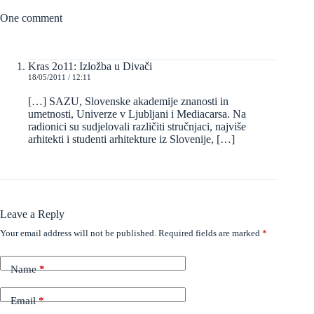
One comment
Kras 2o11: Izložba u Divači
18/05/2011 / 12:11
[…] SAZU, Slovenske akademije znanosti in
umetnosti, Univerze v Ljubljani i Mediacarsa. Na
radionici su sudjelovali različiti stručnjaci, najviše
arhitekti i studenti arhitekture iz Slovenije, […]
Leave a Reply
Your email address will not be published.
Required fields are marked
*
Name
*
Email
*