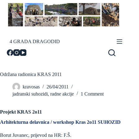
Skip
to
content
4 GRADA DRAGODID
Održana radionica KRAS 2011
kravosas
26/04/2011
jadranski suhozidi
,
radne akcije
1 Comment
Projekt KRAS 2o11
Arhitekturna delavnica / workshop Kras 2o11 SUHOZID
Borut Juvanec, prijevod na HR: F.Š.