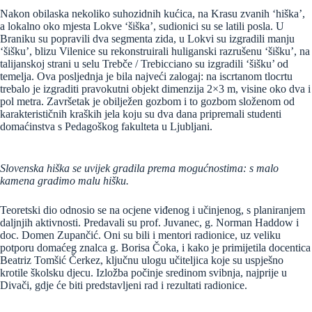
Nakon obilaska nekoliko suhozidnih kućica, na Krasu zvanih ‘hiška’,
a lokalno oko mjesta Lokve ‘šiška’, sudionici su se latili posla. U
Braniku su popravili dva segmenta zida, u Lokvi su izgradili manju
‘šišku’, blizu Vilenice su rekonstruirali huliganski razrušenu ‘šišku’, na
talijanskoj strani u selu Trebče / Trebicciano su izgradili ‘šišku’ od
temelja. Ova posljednja je bila najveći zalogaj: na iscrtanom tlocrtu
trebalo je izgraditi pravokutni objekt dimenzija 2×3 m, visine oko dva i
pol metra. Završetak je obilježen gozbom i to gozbom složenom od
karakterističnih kraških jela koju su dva dana pripremali studenti
domaćinstva s Pedagoškog fakulteta u Ljubljani.
Slovenska hiška se uvijek gradila prema mogućnostima: s malo
kamena gradimo malu hišku.
Teoretski dio odnosio se na ocjene viđenog i učinjenog, s planiranjem
daljnjih aktivnosti. Predavali su prof. Juvanec, g. Norman Haddow i
doc. Domen Zupančić. Oni su bili i mentori radionice, uz veliku
potporu domaćeg znalca g. Borisa Čoka, i kako je primijetila docentica
Beatriz Tomšić Čerkez, ključnu ulogu učiteljica koje su uspješno
krotile školsku djecu. Izložba počinje sredinom svibnja, najprije u
Divači, gdje će biti predstavljeni rad i rezultati radionice.