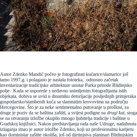
Autor Zdenko Mandić počeo je fotografirati kućarice/slamarice još
tamo 1997.g. i polagano je nastala fototeka, odnosno začetak
inventarizacije tradicijske arhitekture unutar Parka prirode Blidinjsko
polje. Kada se usporede s nedavno snimljenim fotografijama istih
objekata, dobiva se uvid u dinamiku detorijacije posljednjih primjeraka
gospodarsko/stambenih kuća sa slamnatim krovovima na području
Hercegovine. Što je za neke sentimentalno putovanje u prošlost, za
druge je poziv da se baština zaštiti, a svijest podigne na
drugi kat
, stoga
se na otvaranju izložbe okupilo mnogo ljubitelja tradicije i baštine u
Gradskoj knjižnici. Nakon predstavljanja rada naše Udruge, nadahnuta
izlaganja imao je autor izložbe Zdenko, koji uz profesionalnu karijeru
kao doministar zaštite okoliša, još od djetinjstva planinari Blidinjskim