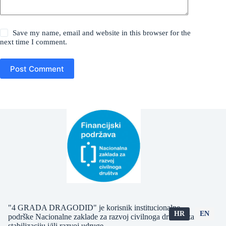
Save my name, email and website in this browser for the
next time I comment.
Post Comment
"4 GRADA DRAGODID" je korisnik institucionalne
HR
EN
podrške Nacionalne zaklade za razvoj civilnoga društva za
stabilizaciju i/ili razvoj udruge.