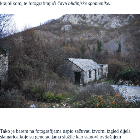
krajolikom, te fotografirajući čuva
blidinjske spomenike.
Tako je barem na fotografijama uspio sačuvati izvorni izgled dijela
slamarica koje su generacijama služile kao stanovi ovdašnjem