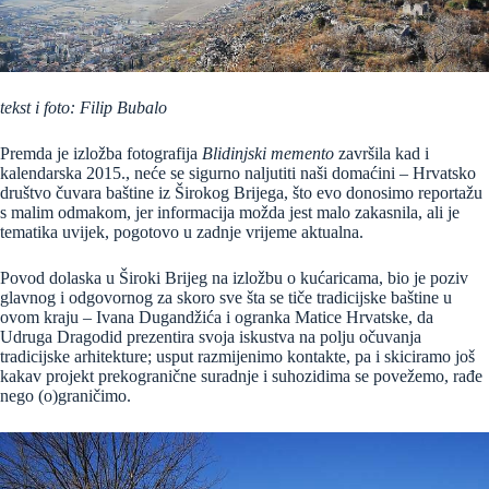
tekst i foto: Filip Bubalo
Premda je izložba fotografija
Blidinjski memento
završila kad i
kalendarska 2015., neće se sigurno naljutiti naši domaćini – Hrvatsko
društvo čuvara baštine iz Širokog Brijega, što evo donosimo reportažu
s malim odmakom, jer informacija možda jest malo zakasnila, ali je
tematika uvijek, pogotovo u zadnje vrijeme aktualna.
Povod dolaska u Široki Brijeg na izložbu o kućaricama, bio je poziv
glavnog i odgovornog za skoro sve šta se tiče tradicijske baštine u
ovom kraju – Ivana Dugandžića i ogranka Matice Hrvatske, da
Udruga Dragodid prezentira svoja iskustva na polju očuvanja
tradicijske arhitekture; usput razmijenimo kontakte, pa i skiciramo još
kakav projekt prekogranične suradnje i suhozidima se povežemo, rađe
nego (o)graničimo.