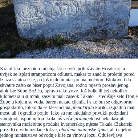
Krajolik se neznatno mijenja što se više približavate Hrvatskoj, a
uvijek se isplati stranputicom odlutati, makar to značilo proletiti pored
izlaza s auto-ceste, pa još malo unutar prema moćnom Biokovu i da
shvatite zašto se biser poput Zavojana, rodno mjesto proslavljenog
alpiniste Stipe Božića, upravo tako zove. Još bolje ili još nekoliko
kilometara u sumrak, sasvim mali zaseok Takalo – središnje selo Donje
Župe u kojem se voda, barem nekad cijenila i s kojom se odgovorno
gospodarilo, toliko da se klesancima
prepakiralo
korito, izgradilo mali
most, ali i ogradilo pojilo. Iako su me inicijalno privukli podzidani
vinogradi, ispod njih se krila još veća
praumjetnost
nekadašnjih
stanovnika možebitnog rođaka kvarnerskog mjesta Takala (Bakarski
prezidi) u vidu uzidane lokve,
obložene planinske špine,
ali i cijelog
jednog minisustava odvodnje kiše za vinovu lozu. Oduševljava