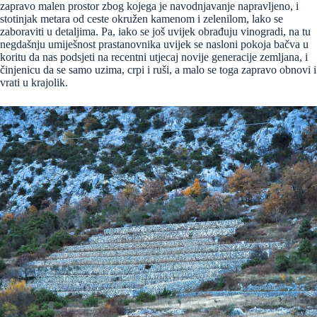
zapravo malen prostor zbog kojega je navodnjavanje napravljeno, i
stotinjak metara od ceste okružen kamenom i zelenilom, lako se
zaboraviti u detaljima. Pa, iako se još uvijek obrađuju vinogradi, na tu
negdašnju umiješnost prastanovnika uvijek se nasloni pokoja bačva u
koritu da nas podsjeti na recentni utjecaj novije generacije zemljana, i
činjenicu da se samo uzima, crpi i ruši, a malo se toga zapravo obnovi i
vrati u krajolik.