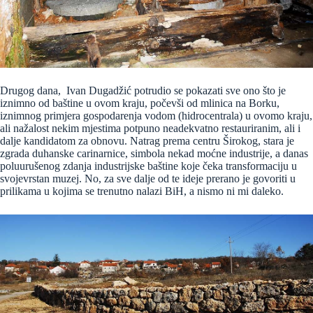
Drugog dana, Ivan Dugadžić potrudio se pokazati sve ono što je
iznimno od baštine u ovom kraju, počevši od mlinica na Borku,
iznimnog primjera gospodarenja vodom (hidrocentrala) u ovomo kraju,
ali nažalost nekim mjestima potpuno neadekvatno restauriranim, ali i
dalje kandidatom za obnovu. Natrag prema centru Širokog, stara je
zgrada duhanske carinarnice, simbola nekad moćne industrije, a danas
poluurušenog zdanja industrijske baštine koje čeka transformaciju u
svojevrstan muzej. No, za sve dalje od te ideje prerano je govoriti u
prilikama u kojima se trenutno nalazi BiH, a nismo ni mi daleko.