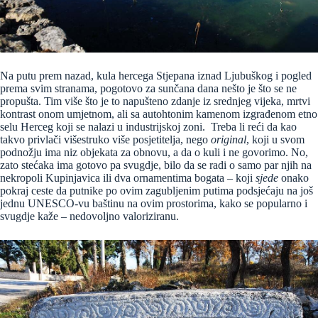
Na putu prem nazad, kula hercega Stjepana iznad Ljubuškog i pogled
prema svim stranama, pogotovo za sunčana dana nešto je što se ne
propušta. Tim više što je to napušteno zdanje iz srednjeg vijeka, mrtvi
kontrast onom umjetnom, ali sa autohtonim kamenom izgrađenom etno
selu Herceg koji se nalazi u industrijskoj zoni. Treba li reći da kao
takvo privlači višestruko više posjetitelja, nego
original
, koji u svom
podnožju ima niz objekata za obnovu, a da o kuli i ne govorimo. No,
zato stećaka ima gotovo pa svugdje, bilo da se radi o samo par njih na
nekropoli Kupinjavica ili dva ornamentima bogata – koji
sjede
onako
pokraj ceste da putnike po ovim zagubljenim putima podsjećaju na još
jednu UNESCO-vu baštinu na ovim prostorima, kako se popularno i
svugdje kaže – nedovoljno valoriziranu.