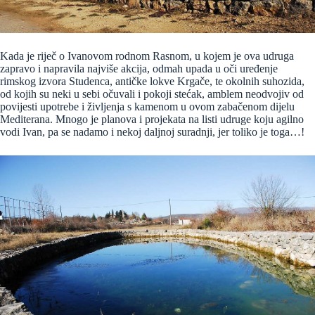
Kada je riječ o Ivanovom rodnom Rasnom, u kojem je ova udruga
zapravo i napravila najviše akcija, odmah upada u oči uređenje
rimskog izvora Studenca, antičke lokve Krgače, te okolnih suhozida,
od kojih su neki u sebi očuvali i pokoji stećak, amblem neodvojiv od
povijesti upotrebe i življenja s kamenom u ovom zabačenom dijelu
Mediterana. Mnogo je planova i projekata na listi udruge koju agilno
vodi Ivan, pa se nadamo i nekoj daljnoj suradnji, jer toliko je toga…!