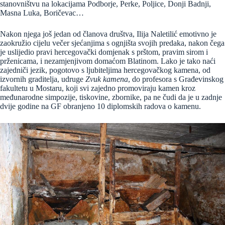
stanovništvu na lokacijama Podborje, Perke, Poljice, Donji Badnji,
Masna Luka, Boričevac…
Nakon njega još jedan od članova društva, Ilija Naletilić emotivno je
zaokružio cijelu večer sjećanjima s ognjišta svojih predaka, nakon čega
je uslijedio pravi hercegovački domjenak s prštom, pravim sirom i
prženicama, i nezamjenjivom domaćom Blatinom. Lako je tako naći
zajedniči jezik, pogotovo s ljubiteljima hercegovačkog kamena, od
izvornih graditelja, udruge
Zvuk kamena
, do profesora s Građevinskog
fakultetu u Mostaru, koji svi zajedno promoviraju kamen kroz
međunarodne simpozije, tiskovine, zbornike, pa ne čudi da je u zadnje
dvije godine na GF obranjeno 10 diplomskih radova o kamenu.