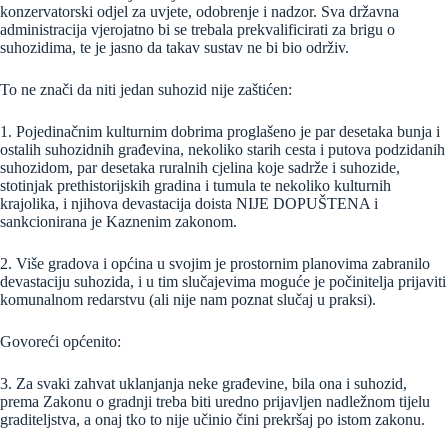
konzervatorski odjel za uvjete, odobrenje i nadzor. Sva državna
administracija vjerojatno bi se trebala prekvalificirati za brigu o
suhozidima, te je jasno da takav sustav ne bi bio održiv.
To ne znači da niti jedan suhozid nije zaštićen:
1. Pojedinačnim kulturnim dobrima proglašeno je par desetaka bunja i
ostalih suhozidnih građevina, nekoliko starih cesta i putova podzidanih
suhozidom, par desetaka ruralnih cjelina koje sadrže i suhozide,
stotinjak prethistorijskih gradina i tumula te nekoliko kulturnih
krajolika, i njihova devastacija doista NIJE DOPUŠTENA i
sankcionirana je Kaznenim zakonom.
2. Više gradova i općina u svojim je prostornim planovima zabranilo
devastaciju suhozida, i u tim slučajevima moguće je počinitelja prijaviti
komunalnom redarstvu (ali nije nam poznat slučaj u praksi).
Govoreći općenito:
3. Za svaki zahvat uklanjanja neke građevine, bila ona i suhozid,
prema Zakonu o gradnji treba biti uredno prijavljen nadležnom tijelu
graditeljstva, a onaj tko to nije učinio čini prekršaj po istom zakonu.