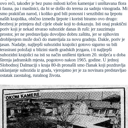
ovo reći, također je bez puno milosti krčen kamenjar i uništavana flora
i fauna, pa i maslinici, da bi se došlo do terena za sadnju vinograda. Mi
smo praktičan narod, i koliko god bili ponosni i senzibilni na ljepotu
naših krajolika, obično između ljepote i koristi biramo ovo drugo:
bezbroj je primjera duž cijele obale koji to dokazuju. Isti onaj praktični
poriv koji je nekad stvarao suhozide danas ih ruši: jer zauzimaju
prostor, jer ne predstavljaju dovoljno dobru zaštitu, jer se njihovim
drobljenjem može doći do materijala za novu gradnju. Dakle, poriv je
jasan. Nadalje, najljepši suhozidni krajolici gotovo sigurno su bili
terasirani položaji u blizini starih gradskih jezgara, i ti najljepši
suhozidni krajolici na isti su način uništeni tijekom 20. stoljeća u doba
širenja jadranskih mjesta, pogotovo nakon 1965. godine. U jednoj
Slobodnoj Dalmaciji s kraja 80-ih pronašli smo članak koji pozdravlja
uklanjanje suhozida iz grada, vjerojatno jer je za novinara predstavljao
ostatak zaostalog, ruralnog života.