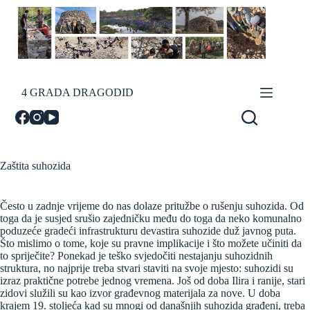
Skip
to
content
4 GRADA DRAGODID
Zaštita suhozida
Često u zadnje vrijeme do nas dolaze pritužbe o rušenju suhozida. Od
toga da je susjed srušio zajedničku među do toga da neko komunalno
poduzeće gradeći infrastrukturu devastira suhozide duž javnog puta.
Što mislimo o tome, koje su pravne implikacije i što možete učiniti da
to spriječite? Ponekad je teško svjedočiti nestajanju suhozidnih
struktura, no najprije treba stvari staviti na svoje mjesto: suhozidi su
izraz praktične potrebe jednog vremena. Još od doba Ilira i ranije, stari
zidovi služili su kao izvor građevnog materijala za nove. U doba
krajem 19. stoljeća kad su mnogi od današnjih suhozida građeni, treba