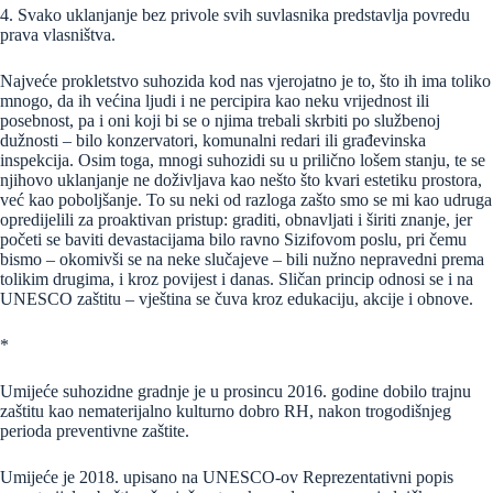
4. Svako uklanjanje bez privole svih suvlasnika predstavlja povredu
prava vlasništva.
Najveće prokletstvo suhozida kod nas vjerojatno je to, što ih ima toliko
mnogo, da ih većina ljudi i ne percipira kao neku vrijednost ili
posebnost, pa i oni koji bi se o njima trebali skrbiti po službenoj
dužnosti – bilo konzervatori, komunalni redari ili građevinska
inspekcija. Osim toga, mnogi suhozidi su u prilično lošem stanju, te se
njihovo uklanjanje ne doživljava kao nešto što kvari estetiku prostora,
već kao poboljšanje. To su neki od razloga zašto smo se mi kao udruga
opredijelili za proaktivan pristup: graditi, obnavljati i širiti znanje, jer
početi se baviti devastacijama bilo ravno Sizifovom poslu, pri čemu
bismo – okomivši se na neke slučajeve – bili nužno nepravedni prema
tolikim drugima, i kroz povijest i danas. Sličan princip odnosi se i na
UNESCO zaštitu – vještina se čuva kroz edukaciju, akcije i obnove.
*
Umijeće suhozidne gradnje je u prosincu 2016. godine dobilo trajnu
zaštitu kao nematerijalno kulturno dobro RH, nakon trogodišnjeg
perioda preventivne zaštite.
Umijeće je 2018. upisano na UNESCO-ov Reprezentativni popis