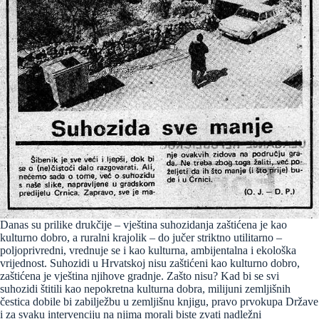
Danas su prilike drukčije – vještina suhozidanja zaštićena je kao
kulturno dobro, a ruralni krajolik – do jučer striktno utilitarno –
poljoprivredni, vrednuje se i kao kulturna, ambijentalna i ekološka
vrijednost. Suhozidi u Hrvatskoj nisu zaštićeni kao kulturno dobro,
zaštićena je vještina njihove gradnje. Zašto nisu? Kad bi se svi
suhozidi štitili kao nepokretna kulturna dobra, milijuni zemljišnih
čestica dobile bi zabilježbu u zemljišnu knjigu, pravo prvokupa Države
i za svaku intervenciju na njima morali biste zvati nadležni