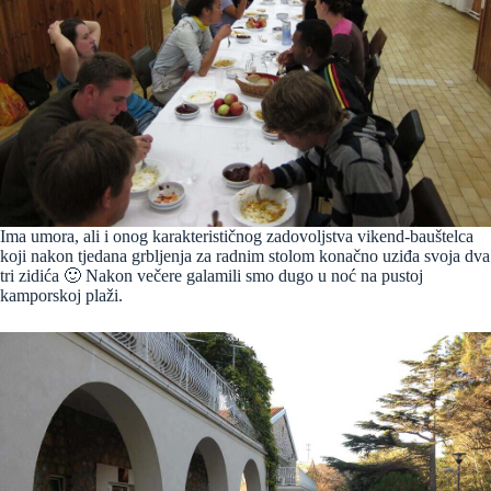
Ima umora, ali i onog karakterističnog zadovoljstva vikend-bauštelca
koji nakon tjedana grbljenja za radnim stolom konačno uziđa svoja dva
tri zidića 🙂 Nakon večere galamili smo dugo u noć na pustoj
kamporskoj plaži.