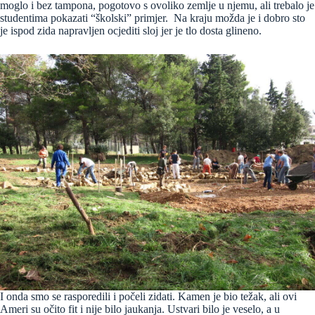
moglo i bez tampona, pogotovo s ovoliko zemlje u njemu, ali trebalo je
studentima pokazati “školski” primjer. Na kraju možda je i dobro sto
je ispod zida napravljen ocjediti sloj jer je tlo dosta glineno.
I onda smo se rasporedili i počeli zidati. Kamen je bio težak, ali ovi
Ameri su očito fit i nije bilo jaukanja. Ustvari bilo je veselo, a u