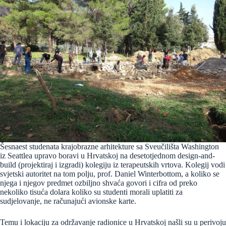
Šesnaest studenata krajobrazne arhitekture sa Sveučilišta Washington
iz Seattlea upravo boravi u Hrvatskoj na desetotjednom design-and-
build (projektiraj i izgradi) kolegiju iz terapeutskih vrtova. Kolegij vodi
svjetski autoritet na tom polju, prof. Daniel Winterbottom, a koliko se
njega i njegov predmet ozbiljno shvaća govori i cifra od preko
nekoliko tisuća dolara koliko su studenti morali uplatiti za
sudjelovanje, ne računajući avionske karte.
Temu i lokaciju za održavanje radionice u Hrvatskoj našli su u perivoju