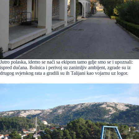
Jutro polaska, idemo se naći sa ekipom tamo gdje smo se i upoznali:
ispred dućana. Bolnica i perivoj su zanimljiv ambijent, zgrade su iz
drugog svjetskog rata a gradili su ih Talijani kao vojarnu uz logor.