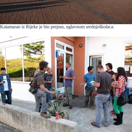
Katamaran iz Rijeke je bio prepun, uglavnom srednjoškolaca.