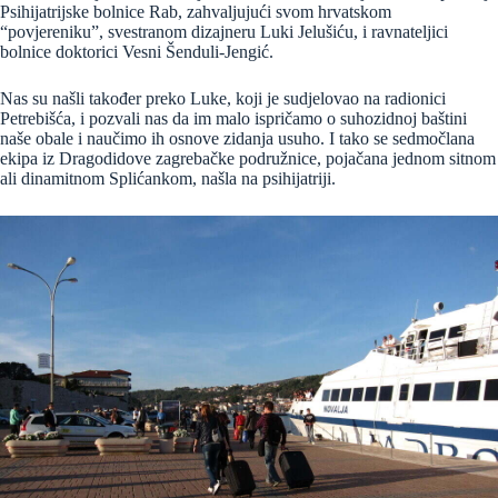
Psihijatrijske bolnice Rab, zahvaljujući svom hrvatskom
“povjereniku”, svestranom dizajneru Luki Jelušiću, i ravnateljici
bolnice doktorici Vesni Šenduli-Jengić.
Nas su našli također preko Luke, koji je sudjelovao na radionici
Petrebišća, i pozvali nas da im malo ispričamo o suhozidnoj baštini
naše obale i naučimo ih osnove zidanja usuho. I tako se sedmočlana
ekipa iz Dragodidove zagrebačke podružnice, pojačana jednom sitnom
ali dinamitnom Splićankom, našla na psihijatriji.