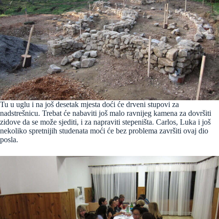
Tu u uglu i na još desetak mjesta doći će drveni stupovi za
nadstrešnicu. Trebat će nabaviti još malo ravnijeg kamena za dovršiti
zidove da se može sjediti, i za napraviti stepeništa. Carlos, Luka i još
nekoliko spretnijih studenata moći će bez problema završiti ovaj dio
posla.