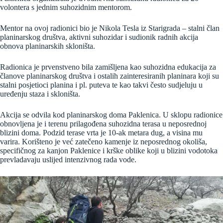
volontera s jednim suhozidnim mentorom.
Mentor na ovoj radionici bio je Nikola Tesla iz Starigrada – stalni član
planinarskog društva, aktivni suhozidar i sudionik radnih akcija
obnova planinarskih skloništa.
Radionica je prvenstveno bila zamišljena kao suhozidna edukacija za
članove planinarskog društva i ostalih zainteresiranih planinara koji su
stalni posjetioci planina i pl. puteva te kao takvi često sudjeluju u
uređenju staza i skloništa.
Akcija se odvila kod planinarskog doma Paklenica. U sklopu radionice
obnovljena je i terenu prilagođena suhozidna terasa u neposrednoj
blizini doma. Podzid terase vrta je 10-ak metara dug, a visina mu
varira. Korišteno je već zatečeno kamenje iz neposrednog okoliša,
specifičnog za kanjon Paklenice i krške oblike koji u blizini vodotoka
prevladavaju uslijed intenzivnog rada vode.