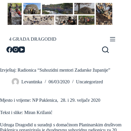
Skip
to
content
4 GRADA DRAGODID
Izvještaj: Radionica “Suhozidni mentori Zadarske županije”
Levantinka
06/03/2020
Uncategorized
Mjesto i vrijeme: NP Paklenica, 28. i 29. veljače 2020
Tekst i slike: Miran Križanić
Udruga Dragodid u suradnji s domaćinom Planinarskim društvom
Paklenica organizirala je dvodnevnu suhozidnu radionicu za 20