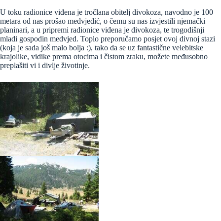
U toku radionice viđena je tročlana obitelj divokoza, navodno je 100
metara od nas prošao medvjedić, o čemu su nas izvjestili njemački
planinari, a u pripremi radionice viđena je divokoza, te trogodišnji
mladi gospodin medvjed. Toplo preporučamo posjet ovoj divnoj stazi
(koja je sada još malo bolja :), tako da se uz fantastične velebitske
krajolike, vidike prema otocima i čistom zraku, možete međusobno
preplašiti vi i divlje životinje.