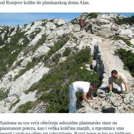
od Rosijeve kolibe do planinarskog doma Alan.
Sanirana su sva veća oštećenja suhozidne planinarske staze na
planiranom potezu, kao i velika količina manjih, a mjestimice smo
morali i visiti na užetu pri suhozidanju. Bazni logor je bio na Velikom