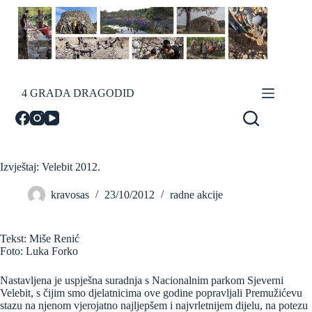
Skip
to
content
4 GRADA DRAGODID
Izvještaj: Velebit 2012.
kravosas
23/10/2012
radne akcije
Tekst: Miše Renić
Foto: Luka Forko
Nastavljena je uspješna suradnja s Nacionalnim parkom Sjeverni
Velebit, s čijim smo djelatnicima ove godine popravljali Premužićevu
stazu na njenom vjerojatno najljepšem i najvrletnijem dijelu, na potezu