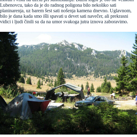
Lubenovcu, tako da je do radnog poligona bilo nekoliko sati
planinarenja, uz barem šest sati nošenja kamena dnevno. Uglavnom,
bilo je dana kada smo išli spavati u devet sati navečer, ali prekrasni
vidici i ljudi činili su da na umor svakoga jutra iznova zaboravimo.