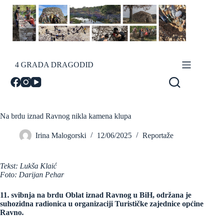
Skip
to
content
4 GRADA DRAGODID
Na brdu iznad Ravnog nikla kamena klupa
Irina Malogorski
12/06/2025
Reportaže
Tekst: Lukša Klaić
Foto: Darijan Pehar
11. svibnja na brdu Oblat iznad Ravnog u BiH, održana je
suhozidna radionica u organizaciji Turističke zajednice općine
Ravno.