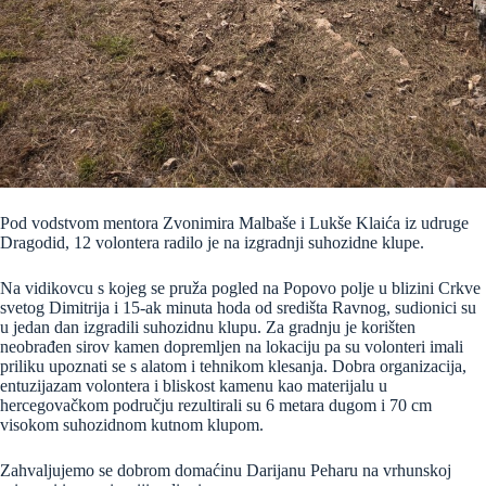
Pod vodstvom mentora Zvonimira Malbaše i Lukše Klaića iz udruge
Dragodid, 12 volontera radilo je na izgradnji suhozidne klupe.
Na vidikovcu s kojeg se pruža pogled na Popovo polje u blizini Crkve
svetog Dimitrija i 15-ak minuta hoda od središta Ravnog, sudionici su
u jedan dan izgradili suhozidnu klupu. Za gradnju je korišten
neobrađen sirov kamen dopremljen na lokaciju pa su volonteri imali
priliku upoznati se s alatom i tehnikom klesanja. Dobra organizacija,
entuzijazam volontera i bliskost kamenu kao materijalu u
hercegovačkom području rezultirali su 6 metara dugom i 70 cm
visokom suhozidnom kutnom klupom.
Zahvaljujemo se dobrom domaćinu Darijanu Peharu na vrhunskoj