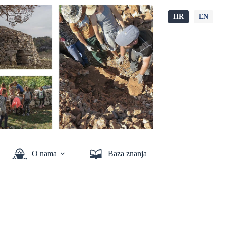
HR
EN
O nama
Baza znanja