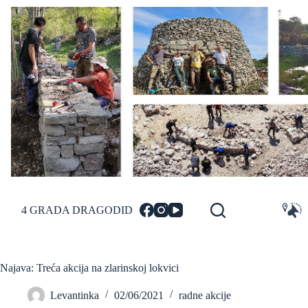
Skip
to
content
4 GRADA DRAGODID
Najava: Treća akcija na zlarinskoj lokvici
Levantinka
02/06/2021
radne akcije