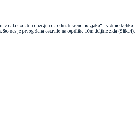
nam je dala dodatnu energiju da odmah krenemo „jako“ i vidimo koliko
što nas je prvog dana ostavilo na otprilike 10m duljine zida (Slika4).