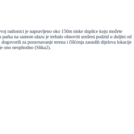
voj radionici je napravljeno oko 150m niske duplice koju možete
 parka na samom ulazu je trebalo obnoviti urušeni podzid u duljini od
govorili za poravnavanje terena i čišćenja zaraslih dijelova lokacije
 je ono neophodno (Slika2).