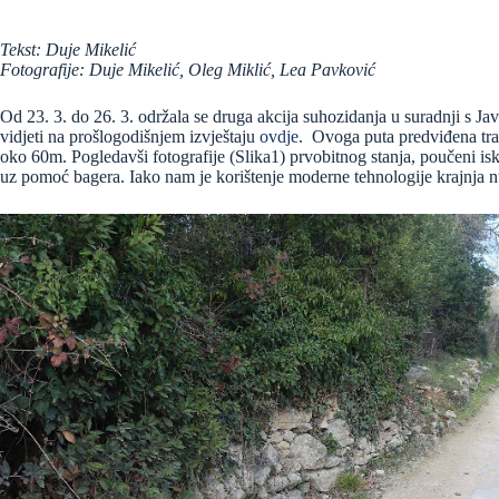
Tekst: Duje Mikelić
Fotografije: Duje Mikelić, Oleg Miklić, Lea Pavković
Od 23. 3. do 26. 3. održala se druga akcija suhozidanja u suradnji s
vidjeti na prošlogodišnjem izvještaju
ovdje
. Ovoga puta predviđena tras
oko 60m. Pogledavši fotografije (Slika1) prvobitnog stanja, poučeni is
uz pomoć bagera. Iako nam je korištenje moderne tehnologije krajnja n