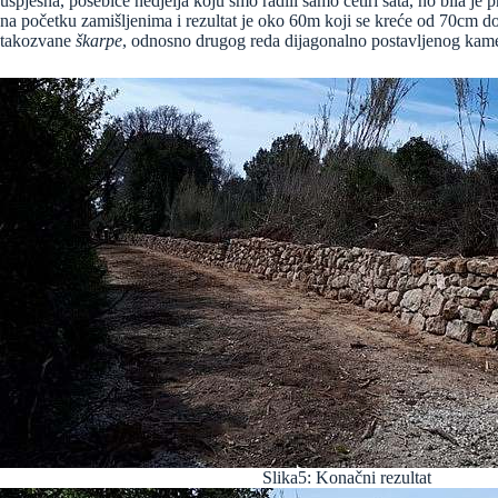
uspješna, posebice nedjelja koju smo radili samo četiri sata, no bila j
na početku zamišljenima i rezultat je oko 60m koji se kreće od 70cm do 
takozvane
škarpe
, odnosno drugog reda dijagonalno postavljenog kamenj
Slika5: Konačni rezultat