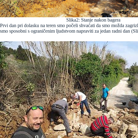
Slika2: Stanje nakon bagera
Prvi dan pri dolasku na teren smo počeli shvaćati da smo možda zagriz
smo sposobni s ograničenim ljudstvom napraviti za jedan radni dan (Slik