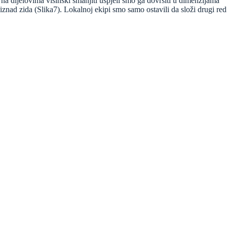
 na dijelovima visinski smanjiti uspjeli smo ga dovršiti u dimenzijama
iznad zida (Slika7). Lokalnoj ekipi smo samo ostavili da složi drugi red