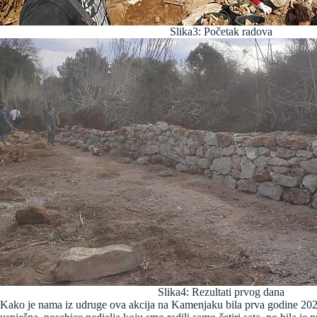
Slika3: Početak radova
Slika4: Rezultati prvog dana
Kako je nama iz udruge ova akcija na Kamenjaku bila prva godine 2023, 