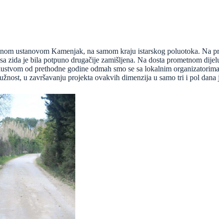
 Javnom ustanovom Kamenjak, na samom kraju istarskog poluotoka. Na pr
a zida je bila potpuno drugačije zamišljena. Na dosta prometnom dijelu
kustvom od prethodne godine odmah smo se sa lokalnim organizatorima do
užnost, u završavanju projekta ovakvih dimenzija u samo tri i pol dana