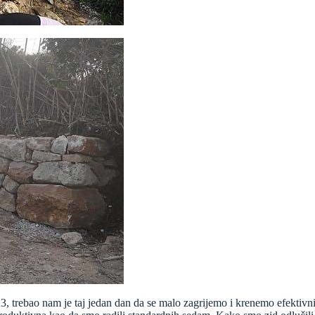
trebao nam je taj jedan dan da se malo zagrijemo i krenemo efektivnije 