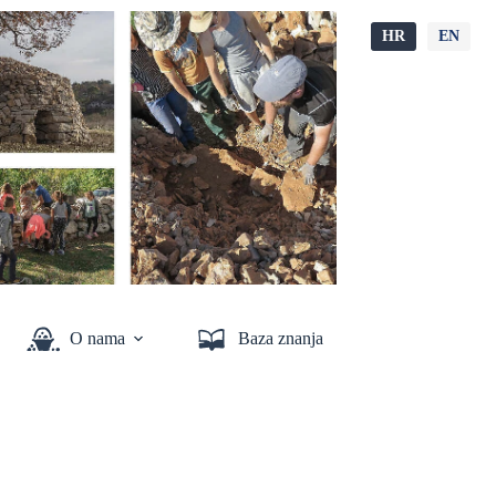
HR
EN
O nama
Baza znanja