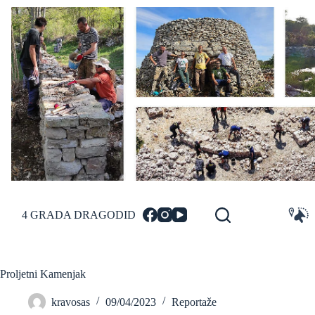
Skip
to
content
4 GRADA DRAGODID
Proljetni Kamenjak
kravosas
09/04/2023
Reportaže