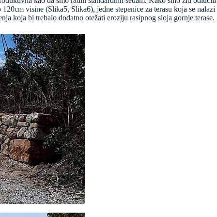
e produktivna kao da smo radili standardnih sedam. Kako smo zid odlučili
120cm visine (Slika5, Slika6), jedne stepenice za terasu koja se nalazi 
a koja bi trebalo dodatno otežati eroziju rasipnog sloja gornje terase.