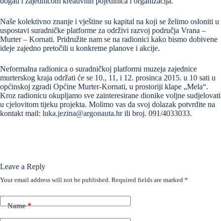
bogati i zajednicom kreativnih pojedinica i organizacija.
Naše kolektivno znanje i vještine su kapital na koji se želimo osloniti u
uspostavi suradničke platforme za održivi razvoj područja Vrana –
Murter – Kornati. Pridružite nam se na radionici kako bismo dobivene
ideje zajedno pr
etočili u konkretne planove i akcije.
Neformalna radionica o suradničkoj platformi muzeja zajednice
murterskog kraja održati će se 10., 11, i 12. prosinca 2015. u 10 sati u
općinskoj zgradi Općine Murter-Kornati, u prostoriji klape „Mela“.
Kroz radionicu okupljamo sve zainteresirane dionike voljne sudjelovati
u cjelovitom tijeku projekta. Molimo vas da svoj dolazak potvrdite na
kontakt mail:
luka.jezina@argonauta.hr
ili broj. 091/4033033.
Leave a Reply
Your email address will not be published.
Required fields are marked
*
Name
*