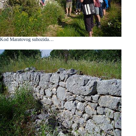
Kod Maratovog suhozida…