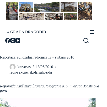
Skip
to
content
4 GRADA DRAGODID
Reportaža: suhozidna radionica Iž – svibanj 2010
kravosas
18/06/2010
radne akcije
,
škola suhozida
Reportaža Krešimira Šrajera, fotografije K.Š. i udruga Maslinova
gora