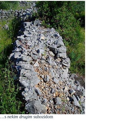
…s
nekim drugim
suhozidom