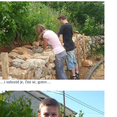
…i suhozid je, čini se, gotov…