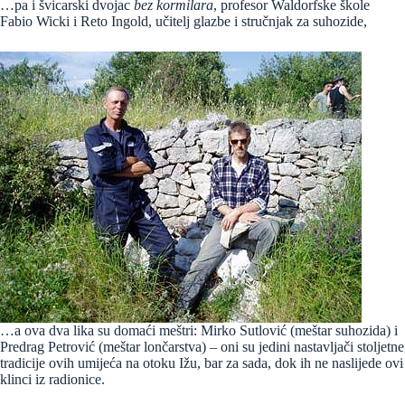
…pa i švicarski dvojac
bez kormilara
, profesor Waldorfske škole
Fabio Wicki i Reto Ingold, učitelj glazbe i stručnjak za suhozide,
…a ova dva lika su domaći meštri: Mirko Sutlović (meštar suhozida) i
Predrag Petrović (meštar lončarstva) – oni su jedini nastavljači stoljetne
tradicije ovih umijeća na otoku Ižu, bar za sada, dok ih ne naslijede ovi
klinci iz radionice.