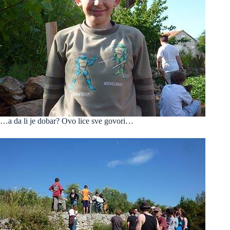
…a da li je dobar? Ovo lice sve govori…