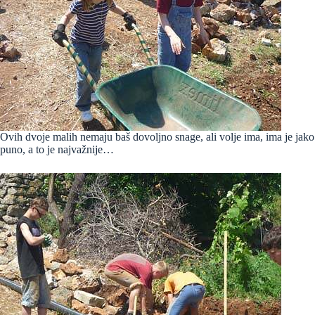
Ovih dvoje malih nemaju baš dovoljno snage, ali volje ima, ima je jako
puno, a to je najvažnije…