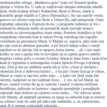
međunarodne udruge „Maslinova gora“ koja već šesnaest godina
djeluje u Velom Ižu. U radu je sudjelovalo ukupno tridesetak mladih
ljudi, među kojima učenici Waldorfske škole iz Berna, mladi iz
katoličke grupe mladih iz Calwa (Njemačka) i, što nas najviše veseli,
gotovo svi učenici osnovne škole u Velom Ižu, njih petnaestak. Osim
izgradnje suhozida u Župnom dvoru, u programu radionice je bio i
edukativni obilazak nekih od postojećih starih (novijih nema!)
suhozida na sjeverozapadnoj strani otoka. Posebno dojmljivo je bilo
razgledanje suhozida koje je nakon Prvog svjetskog rata izgradio
veloižanin po prezimenu Marat. O Maratu se, zapravo, jako malo zna
jer nije ostavio direktne potomke, a još živući daljnji rođaci i stariji
mještani se ne sjećaju čak ni njegova krsna imena… ali, i ono malo
koliko se zna o njemu bilo bi dovoljnio da se isplete gotovo antički
tragična i tužna priča o ovome čovjeku: Marat je imao ženu i malu kćer
kada je regrutiran u austougarsku vojsku tijekom Prvoga svjetskog
rata. Dok je bio po ratištima umrla mu je kćer, a žena je oboljela i
okončala život u duševnoj bolnici… u taj jad i čemer koji ga je čekao,
Marat se vratio iz rata bez jedne ruke… a kako već ljudi znaju biti
okrutni, nadjenuli su mu nadimak
Kuso
… I, eto, taj naš Marat, taj
Kuso
, unatoč svemu što ga je zadesilo i unatoč svojemu fizičkom
hendikepu, prihvatio se kamena i sagradio ponajbolje i ponajljepše
suhoziđe ikad složeno na cijelom ovom otoku… Već odavno nema
više Marata, ali najljepši spomena na njega su suhozidi koje je ostavio
za sobom i koje do sada još nitko nije nadmašio, a, ne zaboravimo,
otok Iž je prepun svakojakih suhozida…