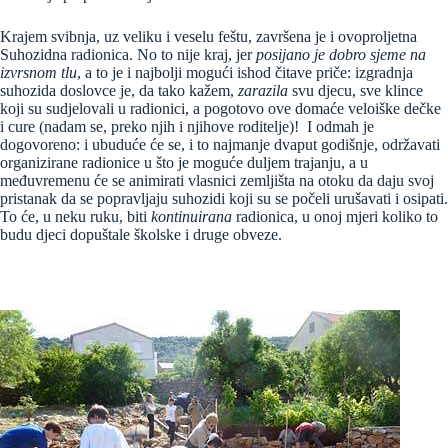
Krajem svibnja, uz veliku i veselu feštu, završena je i ovoproljetna
Suhozidna radionica. No to nije kraj, jer
posijano je dobro sjeme na
izvrsnom tlu
, a to je i najbolji mogući ishod čitave priče: izgradnja
suhozida doslovce je, da tako kažem,
zarazila
svu djecu, sve klince
koji su sudjelovali u radionici, a pogotovo ove domaće veloiške dečke
i cure (nadam se, preko njih i njihove roditelje)! I odmah je
dogovoreno: i ubuduće će se, i to najmanje dvaput godišnje, održavati
organizirane radionice u što je moguće duljem trajanju, a u
međuvremenu će se animirati vlasnici zemljišta na otoku da daju svoj
pristanak da se popravljaju suhozidi koji su se počeli urušavati i osipati.
To će, u neku ruku, biti
kontinuirana
radionica, u onoj mjeri koliko to
budu djeci dopuštale školske i druge obveze.