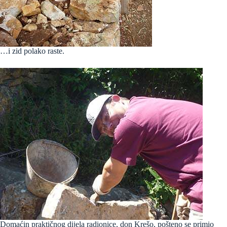
…i zid polako raste.
Domaćin praktičnog dijela radionice, don Krešo, pošteno se primio