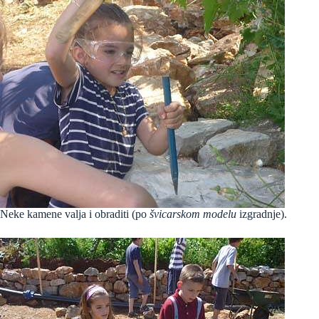
Neke kamene valja i obraditi (po
švicarskom modelu
izgradnje).