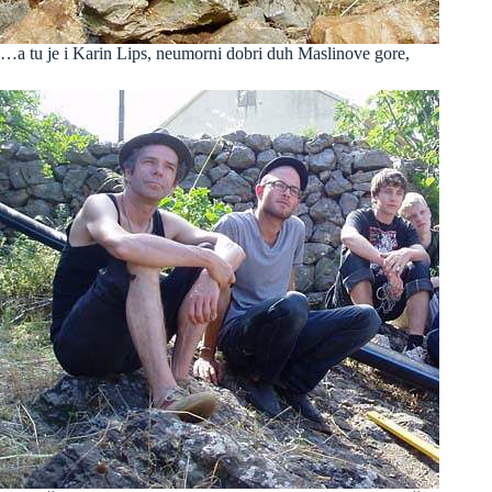
…a tu je i Karin Lips, neumorni dobri duh Maslinove gore,