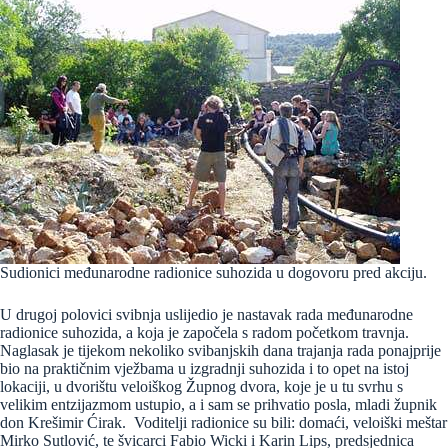
Sudionici međunarodne radionice suhozida u dogovoru pred akciju.
U drugoj polovici svibnja uslijedio je nastavak rada međunarodne
radionice suhozida, a koja je započela s radom početkom travnja.
Naglasak je tijekom nekoliko svibanjskih dana trajanja rada ponajprije
bio na praktičnim vježbama u izgradnji suhozida i to opet na istoj
lokaciji, u dvorištu veloiškog Župnog dvora, koje je u tu svrhu s
velikim entzijazmom ustupio, a i sam se prihvatio posla, mladi župnik
don Krešimir Ćirak. Voditelji radionice su bili: domaći, veloiški meštar
Mirko Sutlović, te švicarci Fabio Wicki i Karin Lips, predsjednica