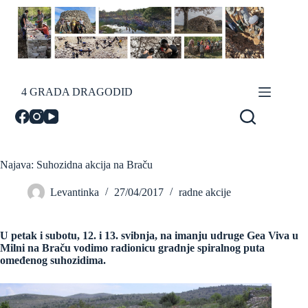
Skip
to
content
4 GRADA DRAGODID
Najava: Suhozidna akcija na Braču
Levantinka
27/04/2017
radne akcije
U petak i subotu, 12. i 13. svibnja, na imanju udruge Gea Viva u
Milni na Braču vodimo radionicu gradnje spiralnog puta
omeđenog suhozidima.