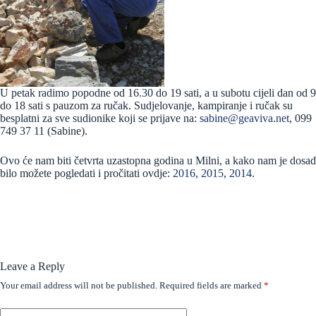
U petak radimo popodne od 16.30 do 19 sati, a u subotu cijeli dan od 9
do 18 sati s pauzom za ručak. Sudjelovanje, kampiranje i ručak su
besplatni za sve sudionike koji se prijave na:
sabine@geaviva.net
, 099
749 37 11 (Sabine).
Ovo će nam biti četvrta uzastopna godina u Milni, a kako nam je dosad
bilo možete pogledati i pročitati ovdje:
2016
,
2015
,
2014
.
Leave a Reply
Your email address will not be published.
Required fields are marked
*