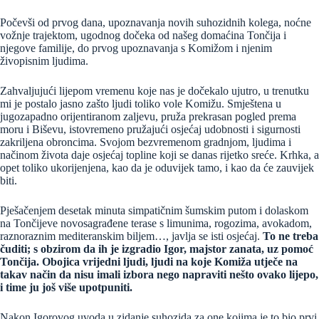
Počevši od prvog dana, upoznavanja novih suhozidnih kolega, noćne
vožnje trajektom, ugodnog dočeka od našeg domaćina Tončija i
njegove familije, do prvog upoznavanja s Komižom i njenim
živopisnim ljudima.
Zahvaljujući lijepom vremenu koje nas je dočekalo ujutro, u trenutku
mi je postalo jasno zašto ljudi toliko vole Komižu. Smještena u
jugozapadno orijentiranom zaljevu, pruža prekrasan pogled prema
moru i Biševu, istovremeno pružajući osjećaj udobnosti i sigurnosti
zakriljena obroncima. Svojom bezvremenom gradnjom, ljudima i
načinom života daje osjećaj topline koji se danas rijetko sreće. Krhka, a
opet toliko ukorijenjena, kao da je oduvijek tamo, i kao da će zauvijek
biti.
Pješačenjem desetak minuta simpatičnim šumskim putom i dolaskom
na Tončijeve novosagrađene terase s limunima, rogozima, avokadom,
raznoraznim mediteranskim biljem…, javlja se isti osjećaj.
To ne treba
čuditi; s obzirom da ih je izgradio Igor, majstor zanata, uz pomoć
Tončija. Obojica vrijedni ljudi, ljudi na koje Komiža utječe na
takav način da nisu imali izbora nego napraviti nešto ovako lijepo,
i time ju još više upotpuniti.
Nakon Igorovog uvoda u zidanje suhozida za one kojima je to bio prvi