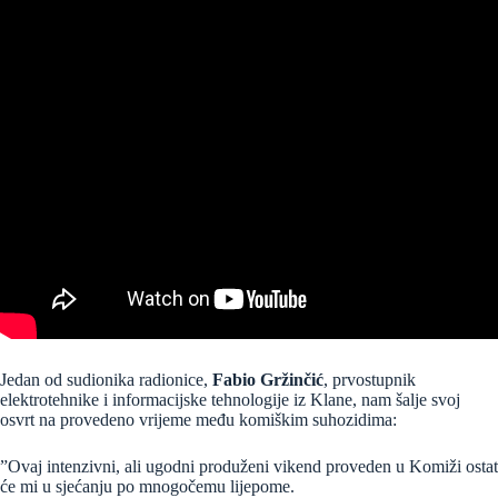
Jedan od sudionika radionice,
Fabio Gržinčić
,
prvostupnik
elektrotehnike i informacijske tehnologije
iz Klane, nam šalje svoj
osvrt na provedeno vrijeme među komiškim suhozidima:
”Ovaj intenzivni, ali ugodni produženi vikend proveden u Komiži ostat
će mi u sjećanju po mnogočemu lijepome.