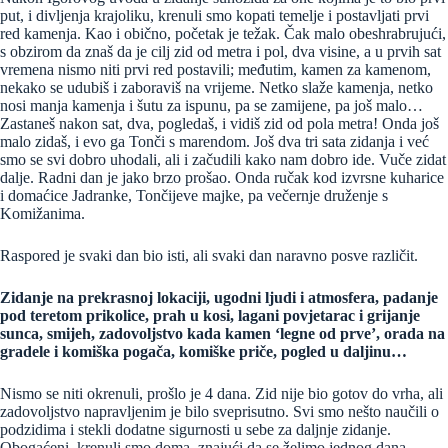
put, i divljenja krajoliku, krenuli smo kopati temelje i postavljati prvi
red kamenja. Kao i obično, početak je težak. Čak malo obeshrabrujući,
s obzirom da znaš da je cilj zid od metra i pol, dva visine, a u prvih sat
vremena nismo niti prvi red postavili; međutim, kamen za kamenom,
nekako se udubiš i zaboraviš na vrijeme. Netko slaže kamenja, netko
nosi manja kamenja i šutu za ispunu, pa se zamijene, pa još malo…
Zastaneš nakon sat, dva, pogledaš, i vidiš zid od pola metra! Onda još
malo zidaš, i evo ga Tonči s marendom. Još dva tri sata zidanja i već
smo se svi dobro uhodali, ali i začudili kako nam dobro ide. Vuče zidat
dalje. Radni dan je jako brzo prošao. Onda ručak kod izvrsne kuharice
i domaćice Jadranke, Tončijeve majke, pa večernje druženje s
Komižanima.
Raspored je svaki dan bio isti, ali svaki dan naravno posve različit.
Zidanje na prekrasnoj lokaciji, ugodni ljudi i atmosfera, padanje
pod teretom prikolice, prah u kosi, lagani povjetarac i grijanje
sunca, smijeh, zadovoljstvo kada kamen ‘legne od prve’, orada na
gradele i komiška pogača, komiške priče, pogled u daljinu…
Nismo se niti okrenuli, prošlo je 4 dana. Zid nije bio gotov do vrha, ali
zadovoljstvo napravljenim je bilo sveprisutno. Svi smo nešto naučili o
podzidima i stekli dodatne sigurnosti u sebe za daljnje zidanje.
Obogaćeni, krenuli smo doma, znajući da se želimo jednog dana