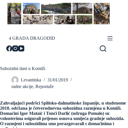
Skip
to
content
4 GRADA DRAGODID
Suhozidni dani u Komiži
Levantinka
31/01/2019
radne akcije
,
Reportaže
Zahvaljajući podršci Splitsko-dalmatinske županije, u studenome
2018. održana je četverodnevna suhozidna razmjena u Komiži.
Domaćini Igor Mataić i Tonći Darlić (udruga Pomalo) su
volonterima osigurali prijenos osnova umijeća gradnje suhozida.
O razmjeni i suhozidima smo porazgovarali s domaćinima i