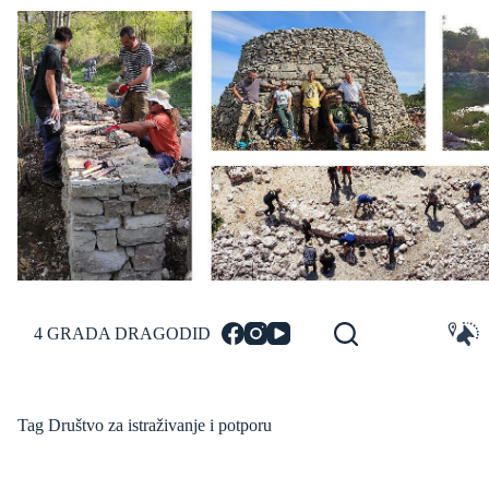
Skip
to
content
4 GRADA DRAGODID
Tag
Društvo za istraživanje i potporu