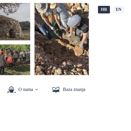
HR
EN
O nama
Baza znanja