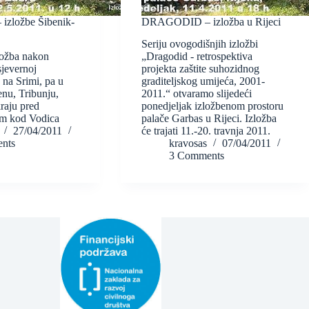
zložbe Šibenik-
DRAGODID – izložba u Rijeci
Seriju ovogodišnjih izložbi
ložba nakon
„Dragodid - retrospektiva
sjevernoj
projekta zaštite suhozidnog
 na Srimi, pa u
graditeljskog umijeća, 2001-
nu, Tribunju,
2011.“ otvaramo slijedeći
kraju pred
ponedjeljak izložbenom prostoru
m kod Vodica
palače Garbas u Rijeci. Izložba
27/04/2011
će trajati 11.-20. travnja 2011.
nts
kravosas
07/04/2011
3 Comments