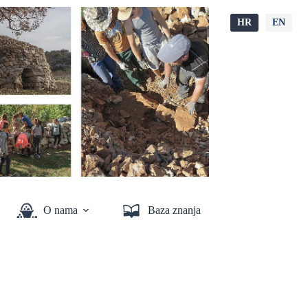
HR
EN
O nama
Baza znanja