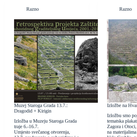
Razno
Razno
Muzej Staroga Grada 13.7.:
Izložbe na Hva
Dragodid + Kirigin
Izložbu smo poj
Izložba u Muzeju Staroga Grada
tematska plaka
traje 6.-16.7.
Zagora i Otoci,
Umjesto svečanog otvorenja,
na materijalim