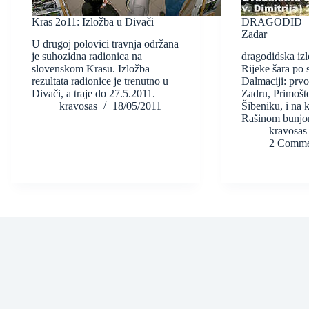
Kras 2o11: Izložba u Divači
DRAGODID – i
Zadar
U drugoj polovici travnja održana
je suhozidna radionica na
dragodidska iz
slovenskom Krasu. Izložba
Rijeke šara po 
rezultata radionice je trenutno u
Dalmaciji: prvo
Divači, a traje do 27.5.2011.
Zadru, Primošte
kravosas
18/05/2011
Šibeniku, i na 
Rašinom bunjo
kravosas
2 Comme