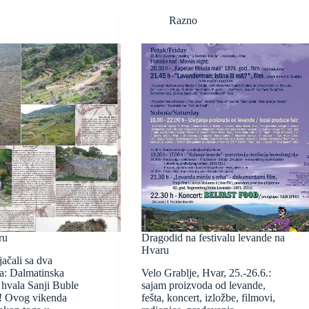
Razno
ru
Dragodid na festivalu levande na
Hvaru
ačali sa dva
ta: Dalmatinska
Velo Grablje, Hvar, 25.-26.6.:
 hvala Sanji Buble
sajam proizvoda od levande,
a! Ovog vikenda
fešta, koncert, izložbe, filmovi,