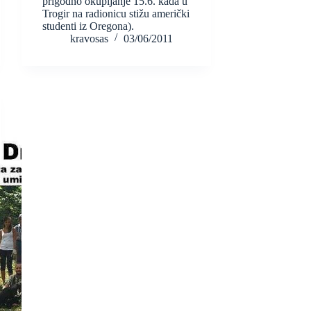
prigodno okupljanje 15.6. kada u
Trogir na radionicu stižu američki
studenti iz Oregona).
kravosas
03/06/2011