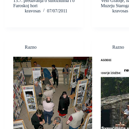
13.7. predavanja o suhozidima i o
Velo Grablje, n
Faroskoj hori
Muzeju Starog
kravosas
07/07/2011
kravosas
Razno
Razno