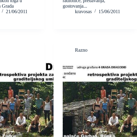
akon toga u
radionice, predavanja,
a Grada
gostovanja...
21/06/2011
kravosas
15/06/2011
Razno