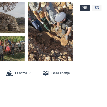
HR
EN
O nama
Baza znanja