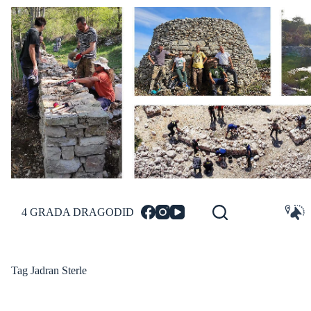
Skip
to
content
4 GRADA DRAGODID
Tag
Jadran Sterle