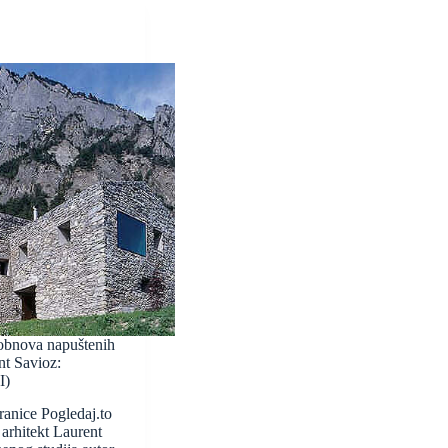
obnova napuštenih
nt Savioz:
I)
ranice Pogledaj.to
 arhitekt Laurent