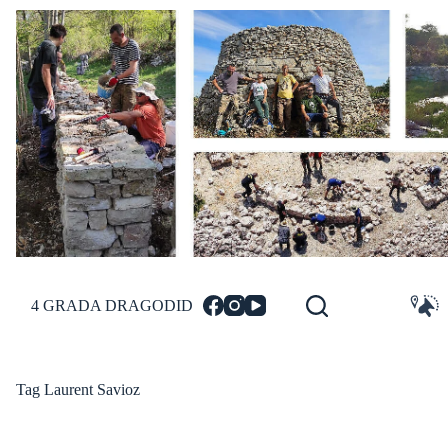
Skip
to
content
4 GRADA DRAGODID
Tag
Laurent Savioz