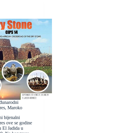
đunarodni
res, Maroko
i bijenalni
res ove se godine
 El Jadida u