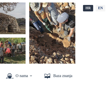
HR
EN
O nama
Baza znanja