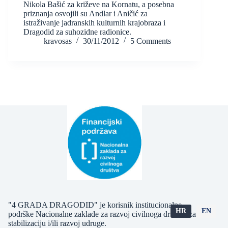
Nikola Bašić za križeve na Kornatu, a posebna
priznanja osvojili su Andlar i Aničić za
istraživanje jadranskih kulturnih krajobraza i
Dragodid za suhozidne radionice.
kravosas
30/11/2012
5 Comments
"4 GRADA DRAGODID" je korisnik institucionalne
HR
EN
podrške Nacionalne zaklade za razvoj civilnoga društva za
stabilizaciju i/ili razvoj udruge.