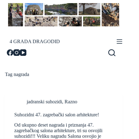
Skip
to
content
4 GRADA DRAGODID
Tag
nagrada
jadranski suhozidi
,
Razno
Suhozidni 47. zagrebački salon arhitekture!
Od ukupno deset nagrada i priznanja 47.
zagrebačkog salona arhitekture, tri su osvojili
suhozidi!!! Veliku nagradu Salona osvojio je