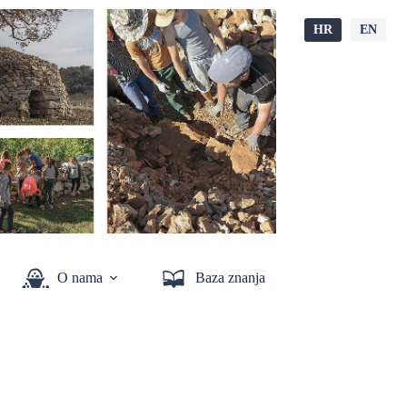
HR
EN
O nama
Baza znanja