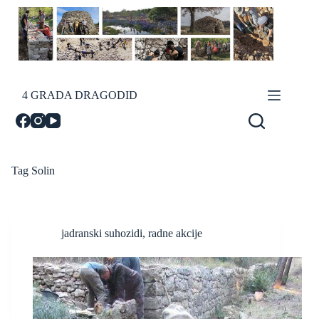
Skip
to
content
4 GRADA DRAGODID
Tag
Solin
jadranski suhozidi
,
radne akcije