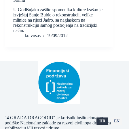
Solinu
U Godišnjaku zaštite spomenika kulture izašao je
izvještaj Sanje Buble o rekonstrukciji velike
mlinice na rijeci Jadro, sa naglaskom na
rekonstrukciju samog postrojenja na tradicijski
način.
kravosas
19/09/2012
"4 GRADA DRAGODID" je korisnik institucionalne
HR
EN
podrške Nacionalne zaklade za razvoj civilnoga društva za
stabilizaciju i/ili razvoj udruge.