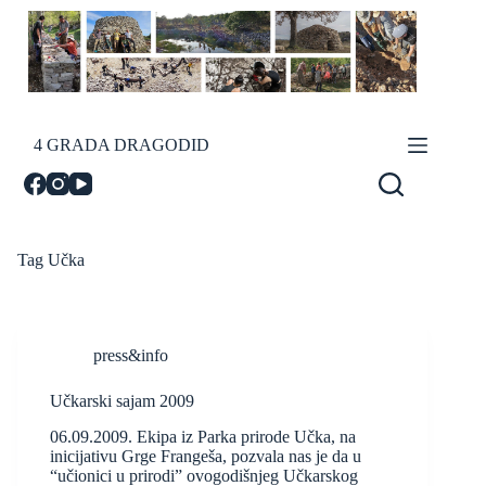
Skip
to
content
4 GRADA DRAGODID
Tag
Učka
press&info
Učkarski sajam 2009
06.09.2009. Ekipa iz Parka prirode Učka, na
inicijativu Grge Frangeša, pozvala nas je da u
“učionici u prirodi” ovogodišnjeg Učkarskog