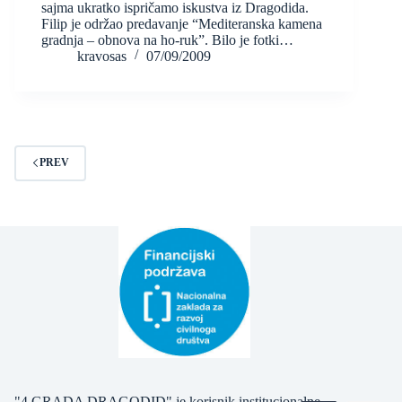
sajma ukratko ispričamo iskustva iz Dragodida.
Filip je održao predavanje “Mediteranska kamena
gradnja – obnova na ho-ruk”. Bilo je fotki…
kravosas
07/09/2009
PREV
"4 GRADA DRAGODID" je korisnik institucionalne