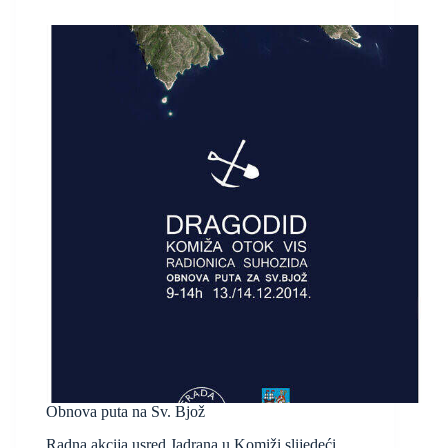
Obnova puta na Sv. Bjož
Radna akcija usred Jadrana u Komiži slijedeći