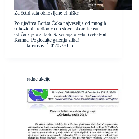
Za četiri sata obnovljene tri hiške
Po riječima Borisa Čoka najveselija od mnogih
suhozidnih radionica na slovenskom Krasu
održana je u subotu 9. svibnja u selu Sveto kod
Kamna. Pogledajte galeriju slika!
kravosas
05/07/2015
radne akcije