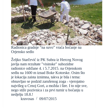
Radionica gradnje “na suvo” vraća boćanje na
Orjensko sedlo
Željko Starčević iz PK Subra iz Herceg Novog
javlja nam rezultate "visinske" suhozidne
radionice održane 4. i 5.7.2015. na Orjenskom
sedlu na 1600 m iznad Boke Kotorske. Osim što
je lokacija zaista iznimna, takva je bila i tema:
obnavljao se podzid zarušenog zoga - vjerojatno
najvišeg u Crnoj Gori, a možda i šire. I to nije sve,
nego stiže pozivnica i za prvi turnir u boćanju u
nedjelju 18.8.!
kravosas
09/07/2015