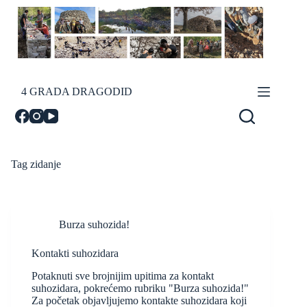
Skip
to
content
4 GRADA DRAGODID
Tag
zidanje
Burza suhozida!
Kontakti suhozidara
Potaknuti sve brojnijim upitima za kontakt
suhozidara, pokrećemo rubriku "Burza suhozida!"
Za početak objavljujemo kontakte suhozidara koji