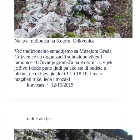
Najava: radionica na Kotoru, Crikvenica
Već tradicionalno surađujemo sa Muzejom Grada
Crikvenice na organizaciji suhozidne vikend
radionice "Očuvanje gromača na Kotoru". Uvijek
je živo i dođe puno ljudi pa ako ste ili budete u
blizini, ne oklijevajte doći 17. i 18.10. i malo
razgibati ruke, leđa i mozak!
kravosas
12/10/2015
radne akcije