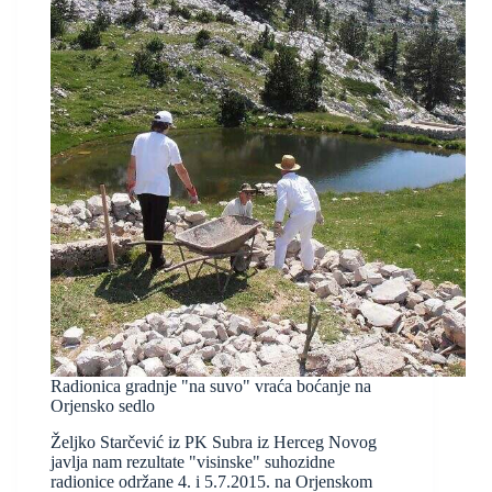
Radionica gradnje "na suvo" vraća boćanje na
Orjensko sedlo
Željko Starčević iz PK Subra iz Herceg Novog
javlja nam rezultate "visinske" suhozidne
radionice održane 4. i 5.7.2015. na Orjenskom