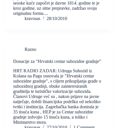
seoske kuće započet je davne 1814. godine te je
kroz godine, uz sitne prepravke, zadržao svoju
originalnu formu....
kravosas
28/10/2010
Razno
Donacije za “Hrvatski centar suhozidne gradnje”
HRT RADIO ZADAR: Udruga Suhozid iz
Kolana na Pagu osnovala je "Hrvatski centar
suhozidne gradnje", s ciljem prikupljanja građe o
suhozidnoj gradnji, obuke zainteresiranih
graditelja te turističke valorizacije suhozida.
Članovi Udruge već su , nakon prijave na javne
natječaje, dobili financijsku podršku od nekoliko
tvrtki i institucija. Zagrebačka banka donirala je
35 tisuća kuna , HEP je za Centar suhozidne
gradnje izdvojio 15 tisuća kuna, a toliko i
Ministarstvo mora.
kravosas
27/10/2010
1 Comment