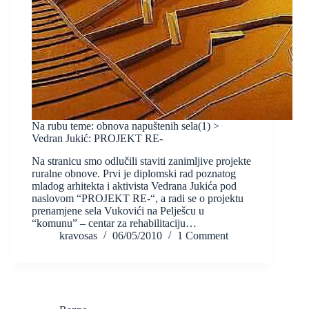
Na rubu teme: obnova napuštenih sela(1) >
Vedran Jukić: PROJEKT RE-
Na stranicu smo odlučili staviti zanimljive projekte
ruralne obnove. Prvi je diplomski rad poznatog
mladog arhitekta i aktivista Vedrana Jukića pod
naslovom “PROJEKT RE-“, a radi se o projektu
prenamjene sela Vukovići na Pelješcu u
“komunu” – centar za rehabilitaciju…
kravosas
06/05/2010
1 Comment