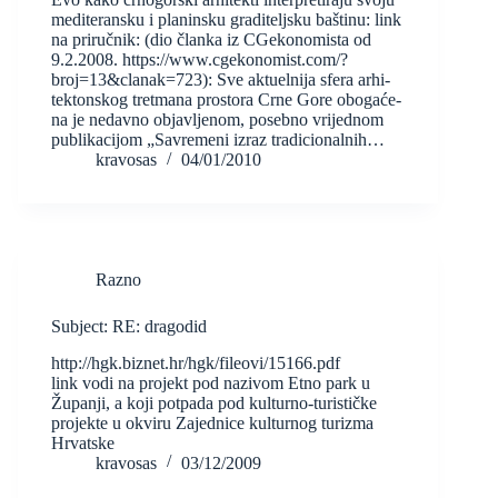
mediteransku i planinsku graditeljsku baštinu: link
na priručnik: (dio članka iz CGekonomista od
9.2.2008. https://www.cgekonomist.com/?
broj=13&clanak=723): Sve ak­tu­el­ni­ja sfe­ra ar­hi­
tek­ton­skog tret­ma­na pro­sto­ra Cr­ne Go­re obo­ga­će­
na je ne­dav­no ob­ja­vlje­nom, po­seb­no vri­jed­nom
pu­bli­ka­ci­jom „Sa­vre­me­ni iz­raz tra­di­ci­o­nal­nih…
kravosas
04/01/2010
Razno
Subject: RE: dragodid
http://hgk.biznet.hr/hgk/fileovi/15166.pdf
link vodi na projekt pod nazivom Etno park u
Županji, a koji potpada pod kulturno-turističke
projekte u okviru Zajednice kulturnog turizma
Hrvatske
kravosas
03/12/2009