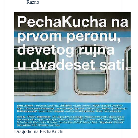
Razno
Dragodid na PechaKuchi