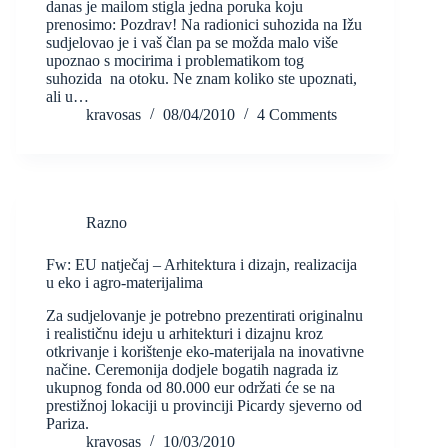
danas je mailom stigla jedna poruka koju
prenosimo: Pozdrav! Na radionici suhozida na Ižu
sudjelovao je i vaš član pa se možda malo više
upoznao s mocirima i problematikom tog
suhozida na otoku. Ne znam koliko ste upoznati,
ali u…
kravosas
08/04/2010
4 Comments
Razno
Fw: EU natječaj – Arhitektura i dizajn, realizacija
u eko i agro-materijalima
Za sudjelovanje je potrebno prezentirati originalnu
i realističnu ideju u arhitekturi i dizajnu kroz
otkrivanje i korištenje eko-materijala na inovativne
načine. Ceremonija dodjele bogatih nagrada iz
ukupnog fonda od 80.000 eur održati će se na
prestižnoj lokaciji u provinciji Picardy sjeverno od
Pariza.
kravosas
10/03/2010