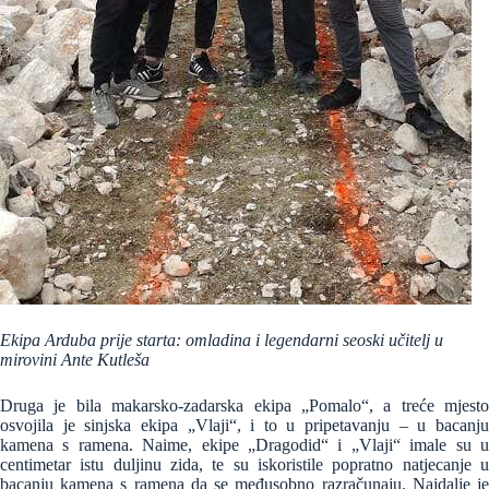
Ekipa Arduba prije starta: omladina i legendarni seoski učitelj u
mirovini Ante Kutleša
Druga je bila makarsko-zadarska ekipa „Pomalo“, a treće mjesto
osvojila je sinjska ekipa „Vlaji“, i to u pripetavanju – u bacanju
kamena s ramena. Naime, ekipe „Dragodid“ i „Vlaji“ imale su u
centimetar istu duljinu zida, te su iskoristile popratno natjecanje u
bacanju kamena s ramena da se međusobno razračunaju. Najdalje je