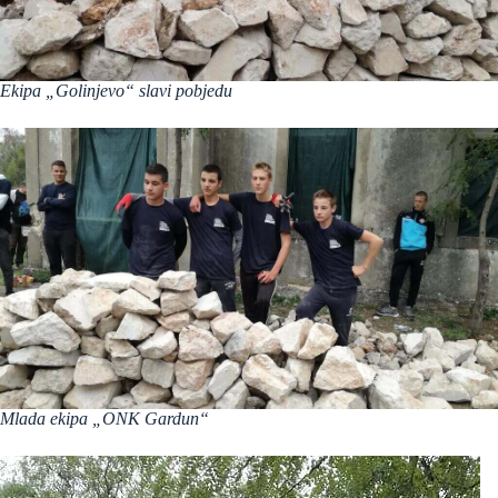
Ekipa „Golinjevo“ slavi pobjedu
Mlada ekipa „ONK Gardun“