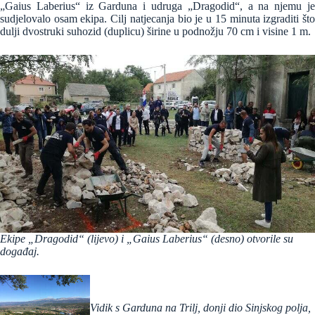
„Gaius Laberius“ iz Garduna i udruga „Dragodid“, a na njemu je
sudjelovalo osam ekipa. Cilj natjecanja bio je u 15 minuta izgraditi što
dulji dvostruki suhozid (duplicu) širine u podnožju 70 cm i visine 1 m.
Ekipe „Dragodid“ (lijevo) i „Gaius Laberius“ (desno) otvorile su
događaj.
Vidik s Garduna na Trilj, donji dio Sinjskog polja,