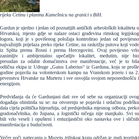
rijeku Cetinu i planinu Kamešnicu na granici s BiH.
Gardun je ujedno i jedan od poznatijih antičkih arheoloških lokaliteta u
Hrvatskoj, mjesto gdje se nalaze ostaci građevina rimskog legijskog
logora, koji je s povišenog položaja kontrolirao jedan od povijesno
najvažnijih prijelaza preko rijeke Cetine, na raskrižju putova koji vode
iz Splita prema Bosni i prema Hercegovini. Ovaj povijesno vrlo
zanimljiv i ambijentalno upečatljiv lokalitet, međutim, nije bio
presudan za odabir domaćinstva ove manifestacije, već je to bila
odlična ekipa iz Udruge „Gaius Laberius“ iz Garduna, koja se prošle
godine pojavila na volonterskom kampu na Vranskom jezeru i na 2.
prvenstvu Hrvatske na Murteru i sve osvojila svojom neposrednošću i
energijom.
Predviđanja da će Gardunjani dati sve od sebe na organizaciji ovog
događaja obistinila su se: na otvorenju se pojavila i srdačnu podršku
dala cijela politička hijerarhija, od predsjednika mjesnog odbora, preko
gradonačelnika, do župana, a logistički ničega nije manjkalo. Svi su
bili vrlo veseli i opušteni i entuzijastični oko nastavka ove i sličnih
manifestacija u budućnosti.
Večer uoči natjecanja u Muzeju triljskog kraja održan je mali teorijski