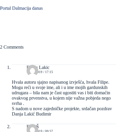
Portal Dalmacija danas
2 Comments
Danja Lakic
10/10/2019 / 17:15
Hvala autoru sjajno napisanog izvješća, hvala Filipe.
Mogu reći u svoje ime, ali i u ime mojih gardunskih
udrugara – bila nam je čast ugostiti vas i biti domaćin
ovakvog prvenstva, u kojem nije važna pobjeda nego
svrha .
S nadom u nove zajedničke projekte, srdačan pozdrav
Danja Lakić Budimir
Filip Š
11/10/2019 / 09:57