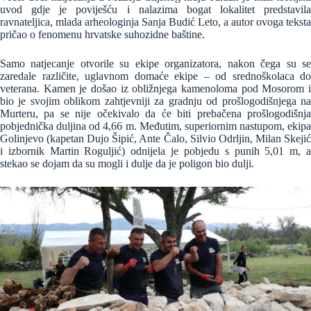
uvod gdje je poviješću i nalazima bogat lokalitet predstavila
ravnateljica, mlada arheologinja Sanja Budić Leto, a autor ovoga teksta
pričao o fenomenu hrvatske suhozidne baštine.
Samo natjecanje otvorile su ekipe organizatora, nakon čega su se
zaredale različite, uglavnom domaće ekipe – od srednoškolaca do
veterana. Kamen je došao iz obližnjega kamenoloma pod Mosorom i
bio je svojim oblikom zahtjevniji za gradnju od prošlogodišnjega na
Murteru, pa se nije očekivalo da će biti prebačena prošlogodišnja
pobjednička duljina od 4,66 m. Međutim, superiornim nastupom, ekipa
Golinjevo (kapetan Dujo Šipić, Ante Čalo, Silvio Odrljin, Milan Skejić
i izbornik Martin Roguljić) odnijela je pobjedu s punih 5,01 m, a
stekao se dojam da su mogli i dulje da je poligon bio dulji.